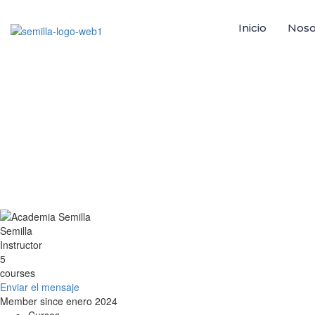
Inicio
Noso
Enviar el mensaje
send message to:
Semilla
You need to write a message
Enviar
Mensaje enviado
Cerrar
Semilla
Instructor
5
courses
Enviar el mensaje
Member since enero 2024