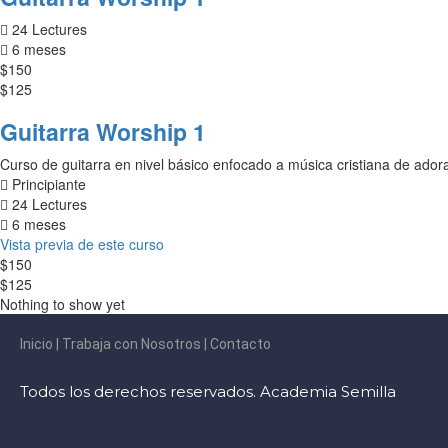
24 Lectures
6 meses
$150
$125
Guitarra Worship 1
Curso de guitarra en nivel básico enfocado a música cristiana de ado
Principiante
24 Lectures
6 meses
Vista previa de este curso
$150
$125
Nothing to show yet
Inicio
|
Trabaja con Nosotros
|
Contacto
Todos los derechos reservados. Academia Semilla