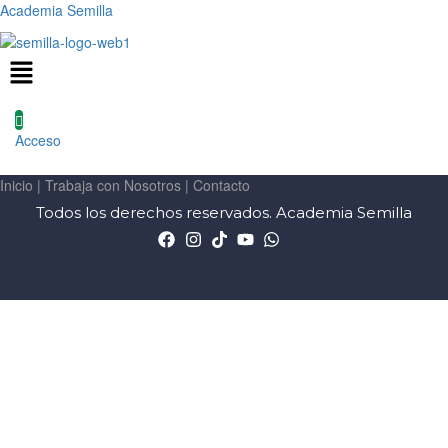
Academia Semilla
Menú
Acceso
Inicio
|
Trabaja con Nosotros
|
Contacto
Todos los derechos reservados. Academia Semilla
Sign In
La contraseña debe tener un mínimo de 8